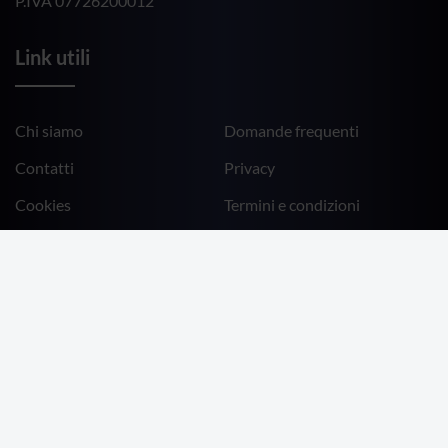
P.IVA 07726200012
Link utili
Chi siamo
Domande frequenti
Contatti
Privacy
Cookies
Termini e condizioni
Altri link
Accedi
Registrati