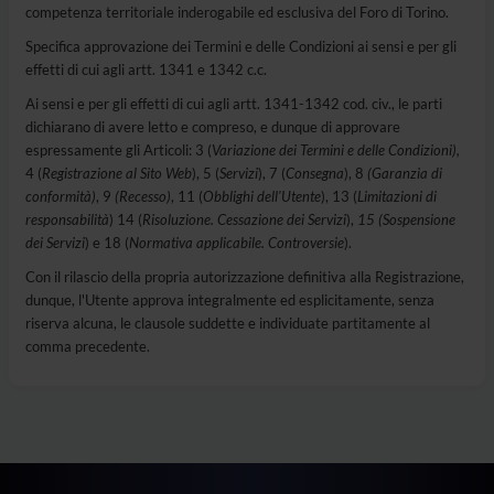
competenza territoriale inderogabile ed esclusiva del Foro di Torino.
Specifica approvazione dei Termini e delle Condizioni ai sensi e per gli
effetti di cui agli artt. 1341 e 1342 c.c.
Ai sensi e per gli effetti di cui agli artt. 1341-1342 cod. civ., le parti
dichiarano di avere letto e compreso, e dunque di approvare
espressamente gli Articoli: 3 (
Variazione dei Termini e delle Condizioni),
4 (
Registrazione al Sito Web
), 5 (
Servizi
), 7 (
Consegna
), 8
(Garanzia di
conformità)
, 9
(Recesso)
, 11 (
Obblighi dell'Utente
), 13 (
Limitazioni di
responsabilità
) 14 (
Risoluzione. Cessazione dei Servizi
),
15 (Sospensione
dei Servizi
) e 18 (
Normativa applicabile. Controversie
).
Con il rilascio della propria autorizzazione definitiva alla Registrazione,
dunque, l'Utente approva integralmente ed esplicitamente, senza
riserva alcuna, le clausole suddette e individuate partitamente al
comma precedente.