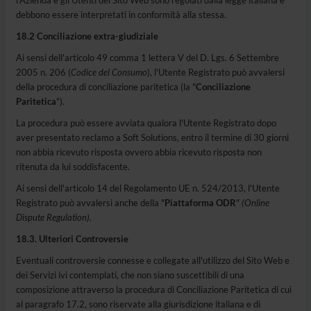
l'Azienda e gli Utenti del Sito Web sono regolati dalla legge italiana e
debbono essere interpretati in conformità alla stessa.
18.2 Conciliazione extra-giudiziale
Ai sensi dell'articolo 49 comma 1 lettera V del D. Lgs. 6 Settembre
2005 n. 206 (
Codice del Consumo
), l'Utente Registrato può avvalersi
della procedura di conciliazione paritetica (la "
Conciliazione
Paritetica
").
La procedura può essere avviata qualora l'Utente Registrato dopo
aver presentato reclamo a Soft Solutions, entro il termine di 30 giorni
non abbia ricevuto risposta ovvero abbia ricevuto risposta non
ritenuta da lui soddisfacente.
Ai sensi dell'articolo 14 del Regolamento UE n. 524/2013, l'Utente
Registrato può avvalersi anche della "
Piattaforma ODR
"
(Online
Dispute Regulation).
18.3. Ulteriori Controversie
Eventuali controversie connesse e collegate all'utilizzo del Sito Web e
dei Servizi ivi contemplati, che non siano suscettibili di una
composizione attraverso la procedura di Conciliazione Paritetica di cui
al paragrafo 17.2, sono riservate alla giurisdizione italiana e di