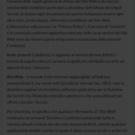
l'insieme delle regole generali di utilizzo del Sito Web e dei Servizi
nonché delle condizioni particolari a disciplina dell'utilizzo dei singoli
Servizi, ivi incluso ogni documento da questo richiamato ovvero ogni
altra nota, avviso legale, informativa pubblicati nel Sito Web.
L'informativa sulla privacy (la "Privacy Policy"), il servizio di "Contatti"
e le eventuali condizioni aggiuntive elencate nelle varie sezioni del Sito
Web sono da ritenersi parte integrante e sostanziale delle presenti
Condizioni.
Nelle presenti Condizioni, in aggiunta ai termini altrove definiti, i
termini di seguito elencati avranno il significato attribuito accanto ad
ognuno di essi. Glossario:
Sito Web
- si intende il sito internet raggiungibile all'indirizzo
www.anyticket.it
, ma anche tutti gli indirizzi internet (es. URLS, nomi a
dominio e pagine) e/o il relativo software applicativo per la fruizione
dei Servizi che l'Azienda controlla o gestisce e che sono utilizzati per
offrire o fornire i Servizi.
Per chiarezza, si specifica che qualsiasi riferimento al "Sito Web"
contenuto nei presenti Termini e Condizioni comprende tutte le
versioni attuali o future del sito web
www.anyticket.it
, nonché qualsiasi
applicazione mobile tramite la quale si abbia accesso al sito o ai Servizi