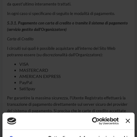
da quest'ultimo interamente trattati.
In ogni caso si specificano di seguito le modalità di pagamento.
5.3.1. Pagamento con carta di credito o tramite il sistema di pagamento
(servizio gestito dall'Organizzatore)
Carta di Credito
I circuiti sui quali è possibile acquistare all'interno del Sito Web
potranno essere (su discrezionalità dall'Organizzatore):
VISA
MASTERCARD
AMERICAN EXPRESS
PayPal
SatiSpay
Per garantire la massima sicurezza, l'Utente Registrato effettuerà la
transazione di pagamento direttamente sul server sicuro del provider
del sistema di pagamento. Si precisa che le carte di credito accettate
vengono indicate sullo sportello virtuale di pagamento.
Il collegamento allo sportello virtuale di pagamento avviene in
modalità sicura con crittografia SSL (Secure Socket Layer). Per mezzo