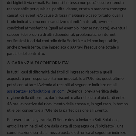
dei biglietti via e-mail. Parimenti la stessa non potrà essere ritenuta
responsabile per qualsiasi perdita, danno, errata o mancata consegna
causati da eventi e/o cause di forza maggiore o caso fortuito, quali a
titolo indicativo ma non esaustivo: calamità naturali, avverse
condizioni atmosferiche (quali ad esempio intense nevicate), eventuali
scioperi (dei propri o di altri dipendenti), problematiche internet
verificatesi fuori dal controllo della Società e a lei non imputabile,
anche preesistente, che impedisca o aggravi l'esecuzione totale o
parziale del contratto.
GARANZIA DI CONFORMITA'
in tutti i casi di difformità dei titoli di Ingresso rispetto a quelli
acquistati per responsabilità non imputabile all'Utente, quest'ultimo
potrà contattare l'Azienda ai recapiti al seguente indirizzo email
assistenza@softsolutions-srl.com
. L'Azienda, previa verifica della
ragione della difformità, darà riscontro alla richiesta al più tardi entro
48 ore lavorative dal ricevimento della stessa e, in ogni caso, in tempo
utile per consentire all'Utente la partecipazione all'Evento.
Per esercitare la garanzia, l'Utente dovrà inviare a Soft Solutions,
entro il termine di 48 ore dalla data di consegna del/i biglietto/i, una
comunicazione scritta a mezzo posta elettronica al seguente indirizzo