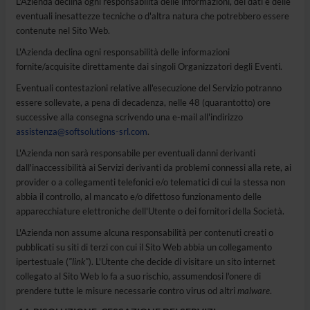
L'Azienda declina ogni responsabilità delle informazioni, dei dati e delle
eventuali inesattezze tecniche o d'altra natura che potrebbero essere
contenute nel Sito Web.
L'Azienda declina ogni responsabilità delle informazioni
fornite/acquisite direttamente dai singoli Organizzatori degli Eventi.
Eventuali contestazioni relative all'esecuzione del Servizio potranno
essere sollevate, a pena di decadenza, nelle 48 (quarantotto) ore
successive alla consegna scrivendo una e-mail all'indirizzo
assistenza@softsolutions-srl.com
.
L'Azienda non sarà responsabile per eventuali danni derivanti
dall'inaccessibilità ai Servizi derivanti da problemi connessi alla rete, ai
provider o a collegamenti telefonici e/o telematici di cui la stessa non
abbia il controllo, al mancato e/o difettoso funzionamento delle
apparecchiature elettroniche dell'Utente o dei fornitori della Società.
L'Azienda non assume alcuna responsabilità per contenuti creati o
pubblicati su siti di terzi con cui il Sito Web abbia un collegamento
ipertestuale (
"link"
). L'Utente che decide di visitare un sito internet
collegato al Sito Web lo fa a suo rischio, assumendosi l'onere di
prendere tutte le misure necessarie contro virus od altri
malware
.