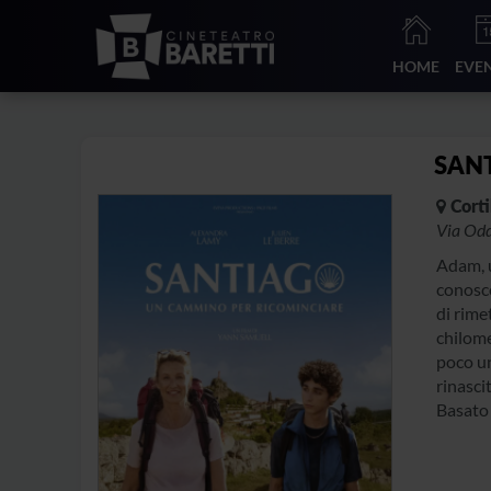
HOME
EVE
SAN
Corti
Via Odd
Adam, u
conosco
di rime
chilome
poco un
rinasci
Basato 