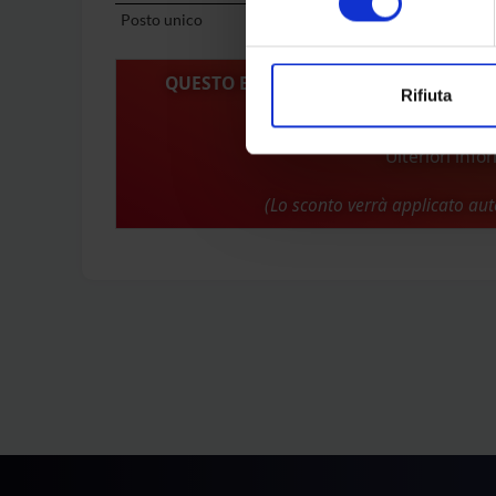
Posto unico
Intero Cinema Revolution
QUESTO EVENTO ADERISCE ALLA CAM
Rifiuta
SPECIALE DI 3,50 E
Ulteriori info
(Lo sconto verrà applicato au