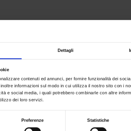
Dettagli
ookie
nalizzare contenuti ed annunci, per fornire funzionalità dei socia
inoltre informazioni sul modo in cui utilizza il nostro sito con i 
icità e social media, i quali potrebbero combinarle con altre inform
lizzo dei loro servizi.
NO PER RICOMINCIARE - MARTEDÌ 01/09/2026 - 21:30
Preferenze
Statistiche
POSTI
PREZZO
PREVENDITA