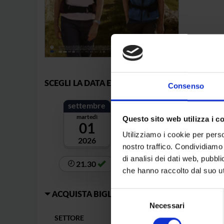
SCEGLI LA DATA E L'ORA DELL'EVENTO
Consenso
settembre
martedì
Questo sito web utilizza i c
01
Utilizziamo i cookie per perso
2026
nostro traffico. Condividiamo 
di analisi dei dati web, pubbl
21.30
che hanno raccolto dal suo uti
Selezione
ACQUISTA BIGLIETTO
- SANTIAGO, UN CAMMI
Necessari
del
consenso
SETTORE
TARIFFA