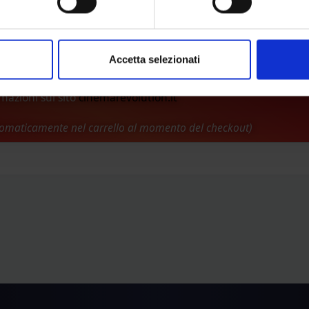
Disponibili
6,50 €
0,50 €
PAGNA PROMOZIONALE "CINEMA REVOLUTION" AL PREZZ
Accetta selezionati
URO + EVENTUALI DIRITTI DI PREVENDITA.
rmazioni sul sito
cinemarevolution.it
tomaticamente nel carrello al momento del checkout)