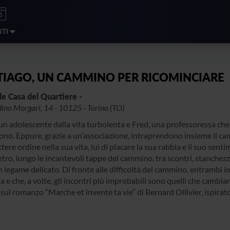
NTI
TIAGO, UN CAMMINO PER RICOMINCIARE
le Casa del Quartiere -
ino Morgari, 14 - 10125 - Torino (TO)
n adolescente dalla vita turbolenta e Fred, una professoressa che s
no. Eppure, grazie a un’associazione, intraprendono insieme il c
ttere ordine nella sua vita, lui di placare la sua rabbia e il suo s
tro, lungo le incantevoli tappe del cammino, tra scontri, stanchezz
 legame delicato. Di fronte alle difficoltà del cammino, entrambi
ta e che, a volte, gli incontri più improbabili sono quelli che cambia
sul romanzo “Marche et invente ta vie” di Bernard Ollivier, ispirato